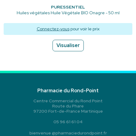
PURESSENTIEL
Huiles végétales Huile Végétale BIO Onagre - 50 ml
Connectez-vous
pour voir le prix
Visualiser
Pharmacie du Rond-Point
Centre Commercial du Rond Point
Route du Phare
97200 Fort-de-France Martinique
05 96 61 61 04
bienvenue
@
pharmaciedurondpoint.fr