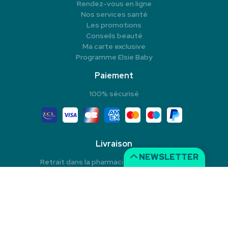
Rendez-vous en ligne
Nos services santé
Les promotions
Conseils beauté
Ma carte exclusive
Programme Elsie Baby
Paiement
100% sécurisé
Livraison
NEWSLETTER
Retrait dans la pharmacie en Click & Collect
Livraison à domicile
Livraison dans un Point Relais