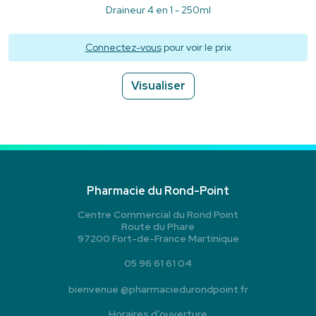
Draineur 4 en 1 - 250ml
Connectez-vous
pour voir le prix
Visualiser
Pharmacie du Rond-Point
Centre Commercial du Rond Point
Route du Phare
97200 Fort-de-France Martinique
05 96 61 61 04
bienvenue
@
pharmaciedurondpoint.fr
Horaires d’ouverture