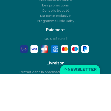
Nos services santé
Les promotions
Conseils beauté
Ma carte exclusive
Programme Elsie Baby
Paiement
100% sécurisé
Livraison
NEWSLETTER
Retrait dans la pharmacie en Click & Collect
Livraison à domicile
Livraison dans un Point Relais
© 2026 Pharmacie du Rond-Point
Tous droits réservés