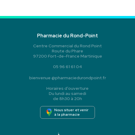
Pharmacie du Rond-Point
Centre Commercial du Rond Point
Route du Phare
97200 Fort-de-France Martinique
05 96 61 61 04
bienvenue
@
pharmaciedurondpoint.fr
Horaires d’ouverture
Du lundi au samedi
de 8h30 à 20h
Nous situer et venir
à la pharmacie