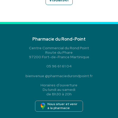
Pharmacie du Rond-Point
Centre Commercial du Rond Point
Route du Phare
97200 Fort-de-France Martinique
05 96 61 61 04
bienvenue
@
pharmaciedurondpoint.fr
Horaires d’ouverture
Du lundi au samedi
de 8h30 à 20h
Nous situer et venir
à la pharmacie