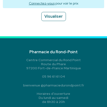
Connectez-vous
pour voir le prix
Visualiser
Pharmacie du Rond-Point
Centre Commercial du Rond Point
Route du Phare
97200 Fort-de-France Martinique
05 96 61 61 04
bienvenue
@
pharmaciedurondpoint.fr
Horaires d’ouverture
Du lundi au samedi
de 8h30 à 20h