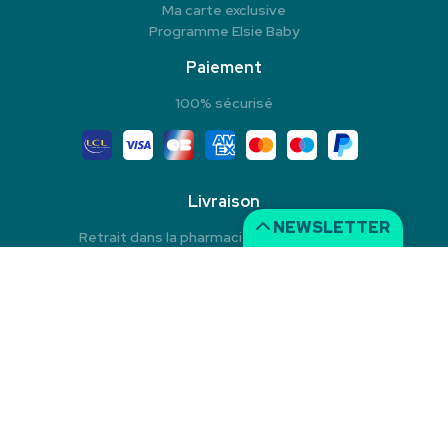
Ma carte exclusive
Programme Elsie Baby
Paiement
100% sécurisé
Livraison
NEWSLETTER
Retrait dans la pharmacie en Click & Collect
Livraison à domicile
Livraison dans un Point Relais
© 2026 Pharmacie du Rond-Point
Tous droits réservés
Mentions légales
CGV
Données personnelles
Cookies
Apotekisto