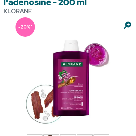
l'adénosine - 200 ml
KLORANE
*
-20%