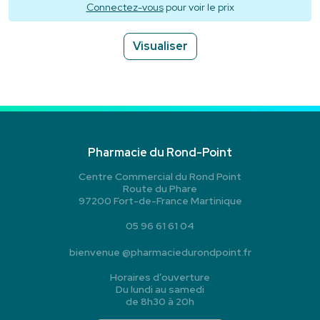
Connectez-vous
pour voir le prix
Visualiser
Pharmacie du Rond-Point
Centre Commercial du Rond Point
Route du Phare
97200 Fort-de-France Martinique
05 96 61 61 04
bienvenue
@
pharmaciedurondpoint.fr
Horaires d’ouverture
Du lundi au samedi
de 8h30 à 20h