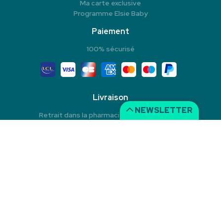
Ma carte exclusive
Programme Elsie Baby
Paiement
100% sécurisé
Livraison
NEWSLETTER
Retrait dans la pharmacie en Click & Collect
Livraison à domicile
Livraison dans un Point Relais
© 2026 Pharmacie du Rond-Point
Tous droits réservés
Mentions légales
CGV
Données personnelles
Cookies
Apotekisto