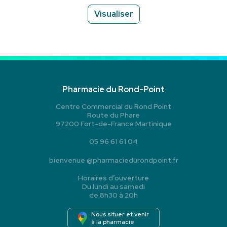
Visualiser
Pharmacie du Rond-Point
Centre Commercial du Rond Point
Route du Phare
97200 Fort-de-France Martinique
05 96 61 61 04
bienvenue
@
pharmaciedurondpoint.fr
Horaires d’ouverture
Du lundi au samedi
de 8h30 à 20h
Nous situer et venir
à la pharmacie