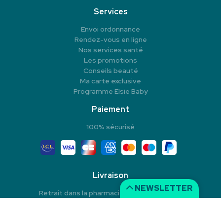
Services
Envoi ordonnance
Rendez-vous en ligne
Nos services santé
Les promotions
Conseils beauté
Ma carte exclusive
Programme Elsie Baby
Paiement
100% sécurisé
Livraison
NEWSLETTER
Retrait dans la pharmacie en Click & Collect
Livraison à domicile
Livraison dans un Point Relais