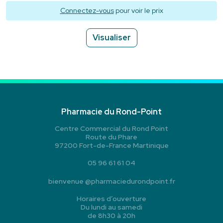
Connectez-vous
pour voir le prix
Visualiser
Pharmacie du Rond-Point
Centre Commercial du Rond Point
Route du Phare
97200 Fort-de-France Martinique
05 96 61 61 04
bienvenue
@
pharmaciedurondpoint.fr
Horaires d’ouverture
Du lundi au samedi
de 8h30 à 20h