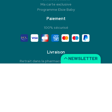
Ma carte exclusive
Programme Elsie Baby
Paiement
100% sécurisé
Livraison
NEWSLETTER
Retrait dans la pharmacie en Click & Collect
Livraison à domicile
Livraison dans un Point Relais
© 2026 Pharmacie du Rond-Point
Tous droits réservés
Mentions légales
CGV
Données personnelles
Cookies
Apotekisto