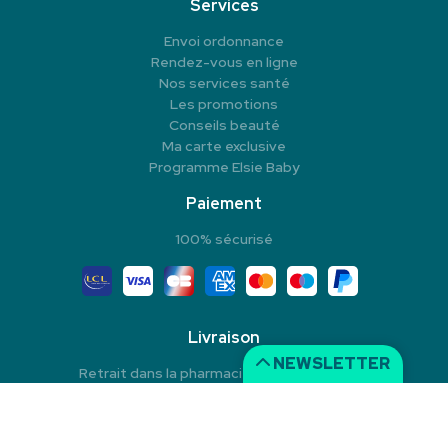
Services
Envoi ordonnance
Rendez-vous en ligne
Nos services santé
Les promotions
Conseils beauté
Ma carte exclusive
Programme Elsie Baby
Paiement
100% sécurisé
Livraison
NEWSLETTER
Retrait dans la pharmacie en Click & Collect
Livraison à domicile
Livraison dans un Point Relais