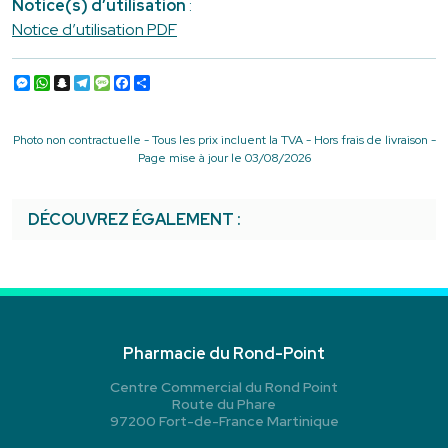
Notice(s) d’utilisation
:
Notice d’utilisation PDF
Messenger
WhatsApp
Snapchat
Telegram
Message
Facebook
Partager
Photo non contractuelle - Tous les prix incluent la TVA - Hors frais de livraison -
Page mise à jour le 03/08/2026
DÉCOUVREZ ÉGALEMENT :
Pharmacie du Rond-Point
Centre Commercial du Rond Point
Route du Phare
97200 Fort-de-France Martinique