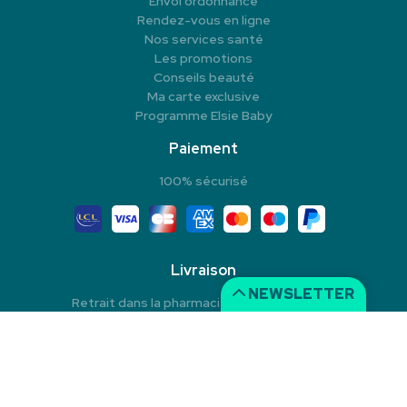
Envoi ordonnance
Rendez-vous en ligne
Nos services santé
Les promotions
Conseils beauté
Ma carte exclusive
Programme Elsie Baby
Paiement
100% sécurisé
Livraison
NEWSLETTER
Retrait dans la pharmacie en Click & Collect
Livraison à domicile
Livraison dans un Point Relais