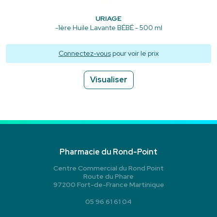
URIAGE
-1ère Huile Lavante BÉBÉ - 500 ml
Connectez-vous
pour voir le prix
Visualiser
Pharmacie du Rond-Point
Centre Commercial du Rond Point
Route du Phare
97200 Fort-de-France Martinique
05 96 61 61 04