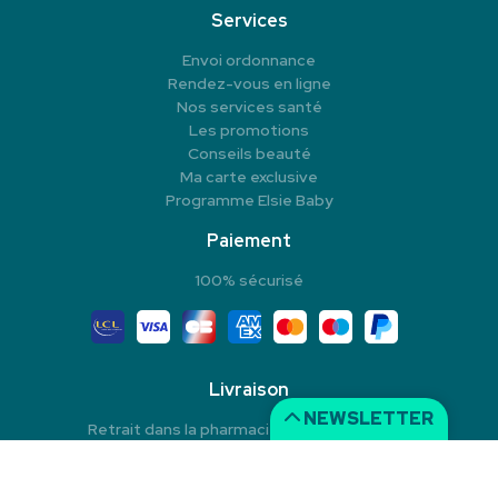
Services
Envoi ordonnance
Rendez-vous en ligne
Nos services santé
Les promotions
Conseils beauté
Ma carte exclusive
Programme Elsie Baby
Paiement
100% sécurisé
Livraison
NEWSLETTER
Retrait dans la pharmacie en Click & Collect
Livraison à domicile
Livraison dans un Point Relais