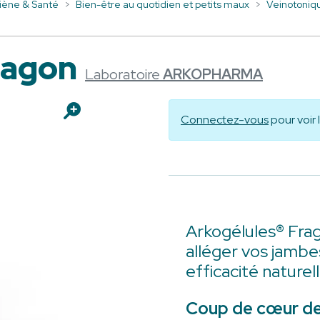
iène & Santé
Bien-être au quotidien et petits maux
Veinotoniq
ragon
Laboratoire
ARKOPHARMA
Connectez-vous
pour voir 
Arkogélules® Fra
alléger vos jambe
efficacité naturell
Coup de cœur de