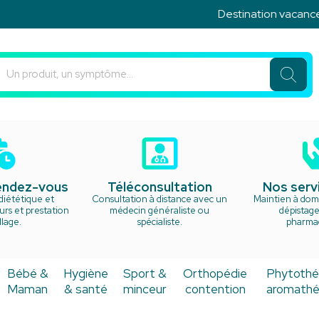
Destination vacances ! Ne
u Rond Point Votre pharmacie en ligne à votre service
rendez-vous
Téléconsultation
Nos serv
diététique et
Consultation à distance avec un
Maintien à domi
rs et prestation
médecin généraliste ou
dépistage
lage.
spécialiste.
pharma
Bébé &
Hygiène
Sport &
Orthopédie
Phytothé
Maman
& santé
minceur
contention
aromathé