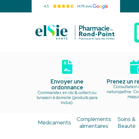
4,5
1479 avis
Pharmacie d
Envoyer une
Prenez un 
ordonnance
Consultation 
naturopathie. Cou
Commandez en clic & collect ou
maquil
livraison à domicile (produits para
inclus).
Compléments
Soins &
Médicaments
alimentaires
Beauté