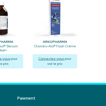
PHARMA
ARKOPHARMA
id® Silicium
Chondro-Aid® Flash Crème
obal+
z-vous
pour
Connectez-vous
pour
le prix
voir le prix
aliser
Visualiser
Paiement