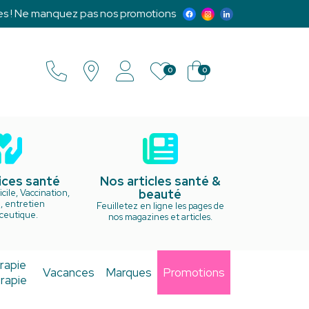
 manquez pas nos promotions exclusives et notre programme d'
0
0
ices santé
Nos articles santé &
beauté
cile, Vaccination,
, entretien
Feuilletez en ligne les pages de
ceutique.
nos magazines et articles.
rapie
Vacances
Marques
Promotions
rapie