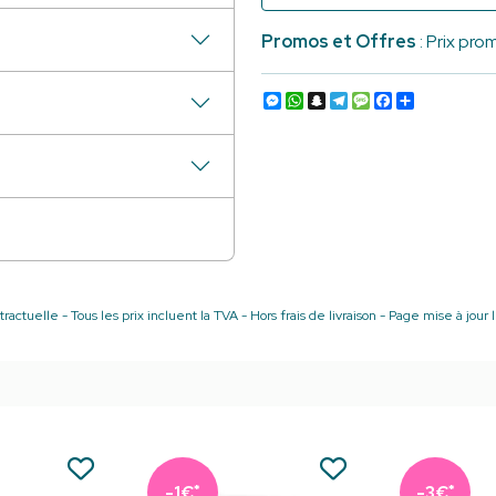
Promos et Offres
: Prix pr
Messenger
WhatsApp
Snapchat
Telegram
Message
Facebook
Partager
ractuelle - Tous les prix incluent la TVA - Hors frais de livraison - Page mise à jou
*
*
-1€
-3€