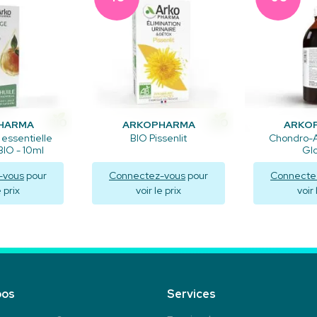
HARMA
ARKOPHARMA
ARKO
 essentielle
BIO Pissenlit
Chondro-A
IO - 10ml
Gl
-vous
pour
Connectez-vous
pour
Connecte
e prix
voir le prix
voir 
liser
Visualiser
Visu
pos
Services