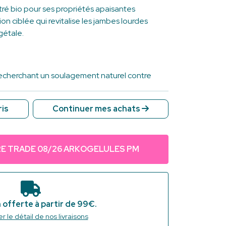
ré bio pour ses propriétés apaisantes
on ciblée qui revitalise les jambes lourdes
étale.
echerchant un soulagement naturel contre
s lourdes et fatiguées.
ris
Continuer mes achats
tales faciles à avaler, parfaites pour une
le au quotidien.
ue, idéal pour un usage régulier et
cheur et longévité au produit.
E TRADE 08/26 ARKOGELULES PM
 offerte à partir de 99€.
r le détail de nos livraisons