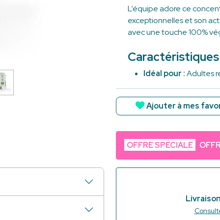
L’équipe adore ce concent
exceptionnelles et son acti
avec une touche 100% vég
Caractéristiques
Idéal pour :
Adultes r
la sensation de jambe
Usage idéal :
Ajouter à mes favo
Texture :
Gélules végé
prise simple et agréab
Format :
Flacon pratiq
nomade, assurant fraî
OFFRE SPÉCIALE
OFFR
Livraison
Consulte