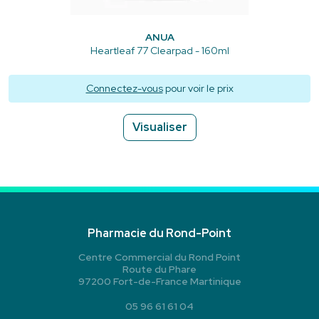
ANUA
Heartleaf 77 Clearpad - 160ml
Connectez-vous
pour voir le prix
Visualiser
Pharmacie du Rond-Point
Centre Commercial du Rond Point
Route du Phare
97200 Fort-de-France Martinique
05 96 61 61 04