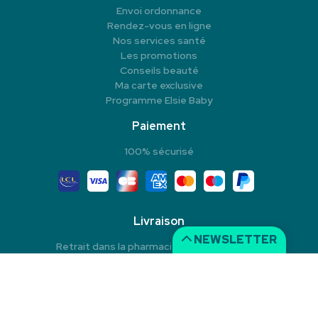
Envoi ordonnance
Rendez-vous en ligne
Nos services santé
Les promotions
Conseils beauté
Ma carte exclusive
Programme Elsie Baby
Paiement
100% sécurisé
Livraison
NEWSLETTER
Retrait dans la pharmacie en Click & Collect
Livraison à domicile
Livraison dans un Point Relais