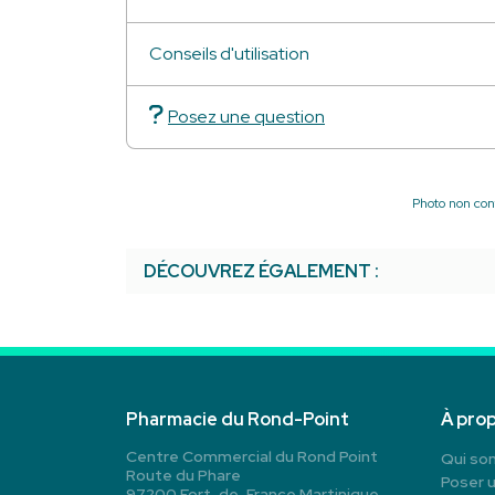
Conseils d'utilisation
Posez une question
Photo non cont
DÉCOUVREZ ÉGALEMENT :
Pharmacie du Rond-Point
À pro
Centre Commercial du Rond Point
Qui so
Route du Phare
Poser 
97200 Fort-de-France Martinique