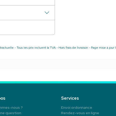
ractuelle - Tous les prix incluent la TVA - Hors frais de livraison - Page mise à jou
pos
Services
mmes-nous ?
Envoi ordonnance
une question
Rendez-vous en ligne