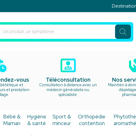
Destination vac
u Rond Point Votre pharmacie en ligne à votre service
rendez-vous
Téléconsultation
Nos serv
diététique et
Consultation à distance avec un
Maintien à domi
rs et prestation
médecin généraliste ou
dépistage
lage.
spécialiste.
pharma
Bébé &
Hygiène
Sport &
Orthopédie
Phytothé
Maman
& santé
minceur
contention
aromathé