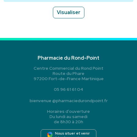
Visualiser
Pharmacie du Rond-Point
Centre Commercial du Rond Point
Route du Phare
97200 Fort-de-France Martinique
05 96 61 61 04
bienvenue
@
pharmaciedurondpoint.fr
Horaires d’ouverture
Du lundi au samedi
de 8h30 à 20h
Nous situer et venir