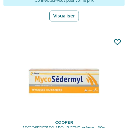
Connectez-vous
pour voir le prix
Visualiser
COOPER
MYCOSEDERMYL 1 POUR CENT, crème - 30g