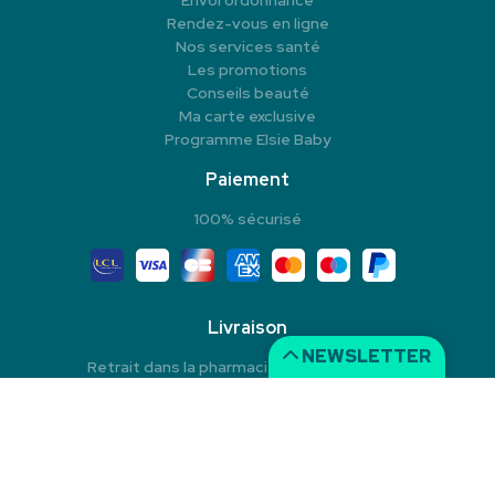
Envoi ordonnance
Rendez-vous en ligne
Nos services santé
Les promotions
Conseils beauté
Ma carte exclusive
Programme Elsie Baby
Paiement
100% sécurisé
Livraison
NEWSLETTER
Retrait dans la pharmacie en Click & Collect
Livraison à domicile
Livraison dans un Point Relais